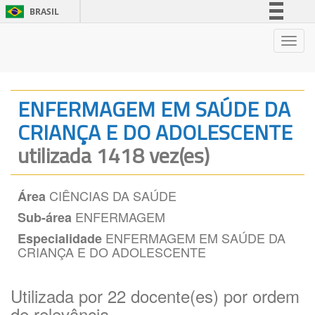
BRASIL
Simplifique!
Nave
Comunica BR
Participe
Acesso à informação
ENFERMAGEM EM SAÚDE DA
Legislação
CRIANÇA E DO ADOLESCENTE
Canais
utilizada 1418 vez(es)
CIÊNCIAS DA SAÚDE
Área
ENFERMAGEM
Sub-área
ENFERMAGEM EM SAÚDE DA
Especialidade
CRIANÇA E DO ADOLESCENTE
Utilizada por 22 docente(es) por ordem
de relevância