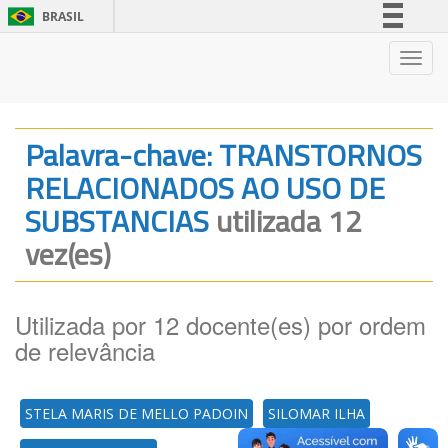
BRASIL
Simplifique!
Nave
Comunica BR
Participe
Acesso à informação
Palavra-chave: TRANSTORNOS
Legislação
RELACIONADOS AO USO DE
Canais
SUBSTANCIAS
utilizada 12
vez(es)
Utilizada por 12 docente(es) por ordem
de relevância
STELA MARIS DE MELLO PADOIN
SILOMAR ILHA