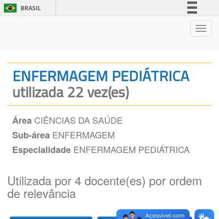
BRASIL
Simplifique!
Nave
Comunica BR
Participe
Acesso à informação
ENFERMAGEM PEDIÁTRICA
Legislação
utilizada 22 vez(es)
Canais
CIÊNCIAS DA SAÚDE
Área
ENFERMAGEM
Sub-área
ENFERMAGEM PEDIÁTRICA
Especialidade
Utilizada por 4 docente(es) por ordem
de relevância