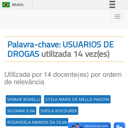
BRASIL
Simplifique!
Nave
Comunica BR
Participe
Acesso à informação
Palavra-chave: USUARIOS DE
Legislação
DROGAS
utilizada 14 vez(es)
Canais
Utilizada por 14 docente(es) por ordem
de relevância
VIVIANE BORELLI
STELA MARIS DE MELLO PADOIN
SILOMAR ILHA
SHEILA KOCOUREK
ROSANGELA MARION DA SILVA