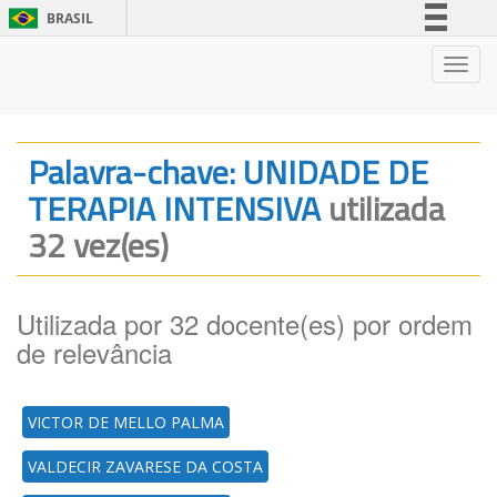
BRASIL
Simplifique!
Nave
Comunica BR
Participe
Acesso à informação
Palavra-chave: UNIDADE DE
Legislação
TERAPIA INTENSIVA
utilizada
Canais
32 vez(es)
Utilizada por 32 docente(es) por ordem
de relevância
VICTOR DE MELLO PALMA
VALDECIR ZAVARESE DA COSTA