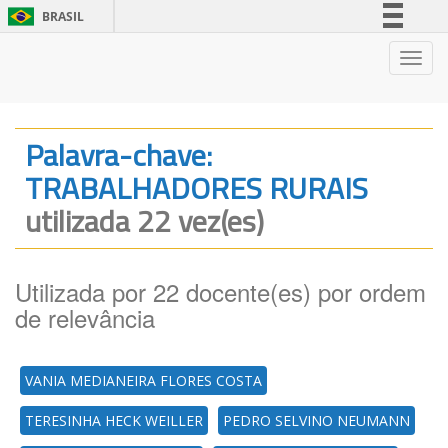
BRASIL
Simplifique!
Nave
Comunica BR
Participe
Acesso à informação
Palavra-chave:
Legislação
TRABALHADORES RURAIS
Canais
utilizada 22 vez(es)
Utilizada por 22 docente(es) por ordem
de relevância
VANIA MEDIANEIRA FLORES COSTA
TERESINHA HECK WEILLER
PEDRO SELVINO NEUMANN