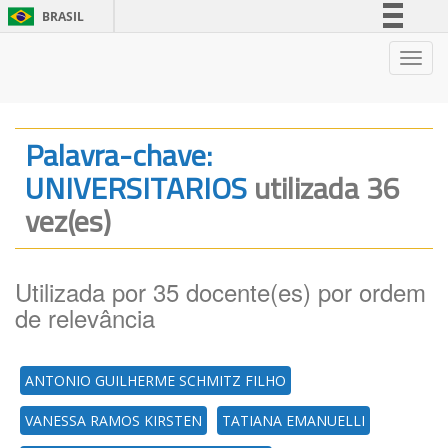
BRASIL
Simplifique!
Nave
Comunica BR
Participe
Acesso à informação
Palavra-chave:
Legislação
UNIVERSITARIOS
utilizada 36
Canais
vez(es)
Utilizada por 35 docente(es) por ordem
de relevância
ANTONIO GUILHERME SCHMITZ FILHO
VANESSA RAMOS KIRSTEN
TATIANA EMANUELLI