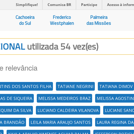
Simplifique!
Comunica BR
Participe
Acesso à infor
Cachoeira
Frederico
Palmeira
do Sul
Westphalen
das Missões
CIONAL
utilizada 54 vez(es)
e relevância
NTINS DOS SANTOS FILHA
TATIANE NEGRINI
TATIANA DIMOV
AS DE SIQUEIRA
MELISSA MEDEIROS BRAZ
MELISSA AGOSTIN
QUIM DA SILVA
LUCIANO CALDEIRA VILANOVA
LUCIANE SAN
SA BRANDÃO
LEILA MARIA ARAUJO SANTOS
LAURA REGINA DA