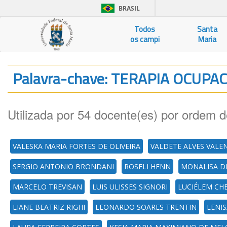
BRASIL
Todos
Santa
os campi
Maria
Palavra-chave: TERAPIA OCUPA
Utilizada por 54 docente(es) por ordem d
VALESKA MARIA FORTES DE OLIVEIRA
VALDETE ALVES VALE
SERGIO ANTONIO BRONDANI
ROSELI HENN
MONALISA DI
MARCELO TREVISAN
LUIS ULISSES SIGNORI
LUCIÉLEM CHE
LIANE BEATRIZ RIGHI
LEONARDO SOARES TRENTIN
LENI