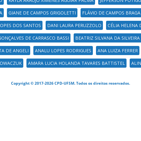
O
KAYLA ARAUJO XIMENES AGUIAR PALMA
JEFFERSON POTIG
A
GIANE DE CAMPOS GRIGOLETTI
FLÁVIO DE CAMPOS BRAGA
LOPES DOS SANTOS
DANI LAURA PERUZZOLO
CÉLIA HELENA 
GONÇALVES DE CARRASCO BASSI
BEATRIZ SILVANA DA SILVEIR
A DE ANGELI
ANALU LOPES RODRIGUES
ANA LUIZA FERRER
POWACZUK
AMARA LUCIA HOLANDA TAVARES BATTISTEL
ALI
Copyright © 2017-2026 CPD-UFSM. Todos os direitos reservados.