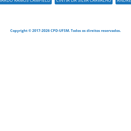
UARDO RAMOS CAMFIELD
CINTIA DA SILVA CARVALHO
ANDRÉI
Copyright © 2017-2026 CPD-UFSM. Todos os direitos reservados.