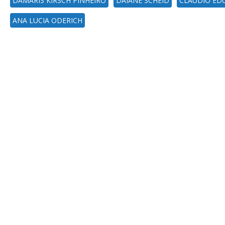
DAMARIS KIRSCH PINHEIRO
DAIANE SCHEID
CLAUDIO ED
ANA LUCIA ODERICH