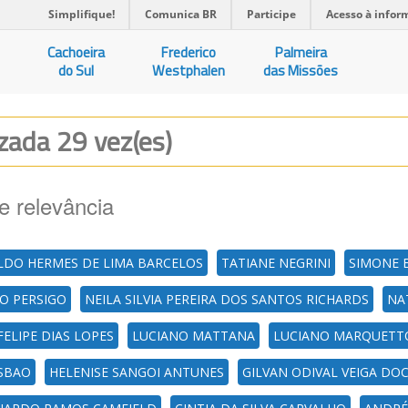
Simplifique!
Comunica BR
Participe
Acesso à infor
Cachoeira
Frederico
Palmeira
do Sul
Westphalen
das Missões
izada 29 vez(es)
e relevância
LDO HERMES DE LIMA BARCELOS
TATIANE NEGRINI
SIMONE E
NO PERSIGO
NEILA SILVIA PEREIRA DOS SANTOS RICHARDS
NA
FELIPE DIAS LOPES
LUCIANO MATTANA
LUCIANO MARQUETT
ESBAO
HELENISE SANGOI ANTUNES
GILVAN ODIVAL VEIGA D