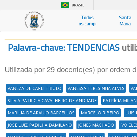
BRASIL
Todos
Santa
os campi
Maria
Palavra-chave: TENDENCIAS
util
Utilizada por 29 docente(es) por ordem d
VANEZA DE CARLI TIBULO
VANESSA TERESINHA ALVES
VA
SILVIA PATRICIA CAVALHEIRO DE ANDRADE
PATRÍCIA MILA
MARILIA DE ARAUJO BARCELLOS
MARCELO RIBEIRO
LUIS 
JOSE LUIZ PADILHA DAMILANO
JONES MACHADO
IVO EL