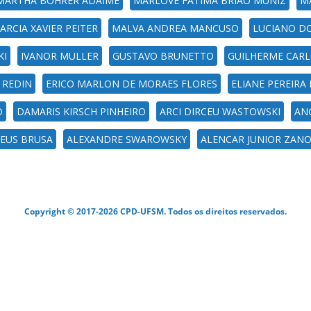
MARTHA BOHRER ADAIME
MARLOVE FATIMA BRIAO MUNIZ
M
ARCIA XAVIER PEITER
MALVA ANDREA MANCUSO
LUCIANO D
KI
IVANOR MULLER
GUSTAVO BRUNETTO
GUILHERME CARL
 REDIN
ERICO MARLON DE MORAES FLORES
ELIANE PEREIRA
O
DAMARIS KIRSCH PINHEIRO
ARCI DIRCEU WASTOWSKI
ANG
DEUS BRUSA
ALEXANDRE SWAROWSKY
ALENCAR JUNIOR ZAN
Copyright © 2017-2026 CPD-UFSM. Todos os direitos reservados.