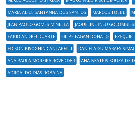
NEREU AUGUSTO STRECK
MAURO VALDIR SCHUMACHER
MARIA ALICE SANTANNA DOS SANTOS
MARCOS TOEBE
M
JEAN PAOLO GOMES MINELLA
JAQUELINE INEU GOLOMBIES
FÁBIO ANDREI DUARTE
FILIPE FAGAN DONATO
EZEQUIEL
EDISON BISOGNIN CANTARELLI
DANIELA GUIMARAES SIMA
ANA PAULA MOREIRA ROVEDDER
ANA BEATRIS SOUZA DE 
ADROALDO DIAS ROBAINA