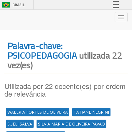
BRASIL
Simplifique!
Nave
Comunica BR
Participe
Acesso à informação
Palavra-chave:
Legislação
PSICOPEDAGOGIA
utilizada 22
Canais
vez(es)
Utilizada por 22 docente(es) por ordem
de relevância
WALERIA FORTES DE OLIVEIRA
TATIANE NEGRINI
SUELI SALVA
SILVIA MARIA DE OLIVEIRA PAVAO