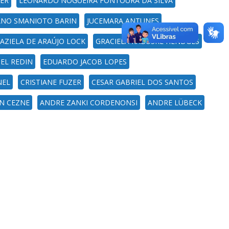
ER
LEONARDO NOGUEIRA FONTOURA DA SILVA
ANO SMANIOTO BARIN
JUCEMARA ANTUNES
AZIELA DE ARAÚJO LOCK
GRACIELA RABUSKE HENDGES
EL REDIN
EDUARDO JACOB LOPES
NEL
CRISTIANE FUZER
CESAR GABRIEL DOS SANTOS
N CEZNE
ANDRE ZANKI CORDENONSI
ANDRE LÜBECK