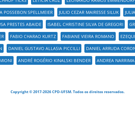
CHHOF TICKS
LETICIA CRUZ
LEONARDO RAMOS EMMENDORF
IA POSSEBON SPELLMEIER
JULIO CEZAR MAIRESSE SILUK
JULI
USA PRESTES ABAIDE
ISABEL CHRISTINE SILVA DE GREGORI
GR
ER
FABIO CHARAO KURTZ
FABIANE VIEIRA ROMANO
EZEQUI
N
DANIEL GUSTAVO ALLASIA PICCILLI
DANIEL ARRUDA CORO
IMIONI
ANDRÉ ROGÉRIO KINALSKI BENDER
ANDREA NARRIMA
Copyright © 2017-2026 CPD-UFSM. Todos os direitos reservados.