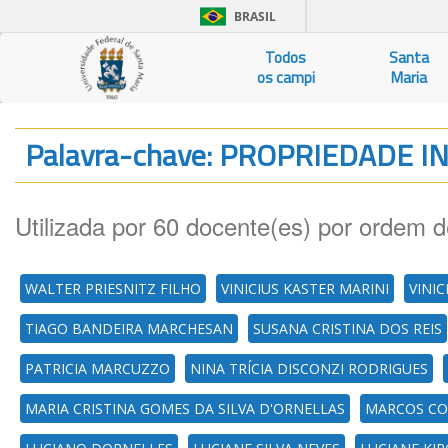
BRASIL
Todos
Santa
os campi
Maria
Palavra-chave: PROPRIEDADE 
Utilizada por 60 docente(es) por ordem d
WALTER PRIESNITZ FILHO
VINICIUS KASTER MARINI
VINIC
TIAGO BANDEIRA MARCHESAN
SUSANA CRISTINA DOS REIS
PATRICIA MARCUZZO
NINA TRÍCIA DISCONZI RODRIGUES
MARIA CRISTINA GOMES DA SILVA D'ORNELLAS
MARCOS CO