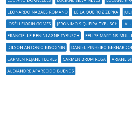
LUCIANO DORNELLES
LUCIANE SILVA NEVES
LUCIANE KIR
LEONARDO NABAES ROMANO
LEILA QUEIROZ ZEPKA
JÚL
JOSÉLI FIORIN GOMES
JERONIMO SIQUEIRA TYBUSCH
JAL
FRANCIELLE BENINI AGNE TYBUSCH
FELIPE MARTINS MULL
DILSON ANTONIO BISOGNIN
DANIEL PINHEIRO BERNARDO
CARMEN REJANE FLORES
CARMEN BRUM ROSA
ARIANE S
ALEXANDRE APARECIDO BUENOS