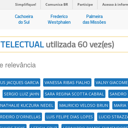
Simplifique!
Comunica BR
Participe
Acesso à infor
Cachoeira
Frederico
Palmeira
do Sul
Westphalen
das Missões
INTELECTUAL
utilizada 60 vez(es)
e relevância
IUS JACQUES GARCIA
VANESSA RIBAS FIALHO
VALNY GIACOME
SERGIO LUIZ JAHN
SARA REGINA SCOTTA CABRAL
SANDRO 
NATHALIE KUCZURA NEDEL
MAURICIO VELOSO BRUN
MARIA 
RDEIRO D'ORNELLAS
LUIS FELIPE DIAS LOPES
LUCIO STRAZ