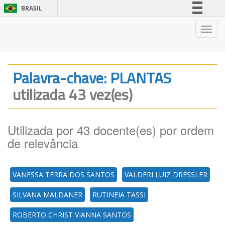
BRASIL
Simplifique!
Nave
Comunica BR
Participe
Acesso à informação
Palavra-chave: PLANTAS
Legislação
utilizada 43 vez(es)
Canais
Utilizada por 43 docente(es) por ordem
de relevância
VANESSA TERRA DOS SANTOS
VALDERI LUIZ DRESSLER
SILVANA MALDANER
RUTINEIA TASSI
ROBERTO CHRIST VIANNA SANTOS