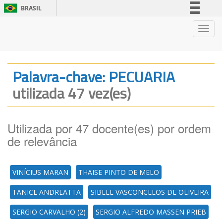
BRASIL
Simplifique!
Nave
Comunica BR
Participe
Acesso à informação
Palavra-chave: PECUARIA
Legislação
utilizada 47 vez(es)
Canais
Utilizada por 47 docente(es) por ordem
de relevância
VINÍCIUS MARAN
THAISE PINTO DE MELO
TANICE ANDREATTA
SIBELE VASCONCELOS DE OLIVEIRA
SERGIO CARVALHO (2)
SERGIO ALFREDO MASSEN PRIEB