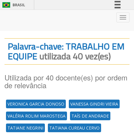
BRASIL
Simplifique!
Nave
Comunica BR
Participe
Acesso à informação
Palavra-chave: TRABALHO EM
Legislação
EQUIPE
utilizada 40 vez(es)
Canais
Utilizada por 40 docente(es) por ordem
de relevância
VERONICA GARCIA DONOSO
VANESSA GINDRI VIEIRA
VALÉRIA ROLIM MAROSTEGA
TAÍS DE ANDRADE
TATIANE NEGRINI
TATIANA CUREAU CERVO