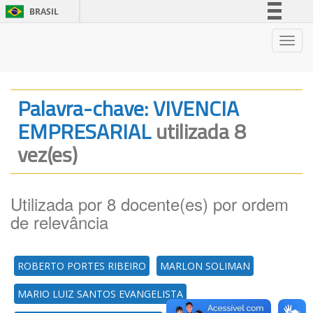
BRASIL
Simplifique!
Nave
Comunica BR
Participe
Acesso à informação
Palavra-chave: VIVENCIA
Legislação
EMPRESARIAL
utilizada 8
Canais
vez(es)
Utilizada por 8 docente(es) por ordem
de relevância
ROBERTO PORTES RIBEIRO
MARLON SOLIMAN
MARIO LUIZ SANTOS EVANGELISTA