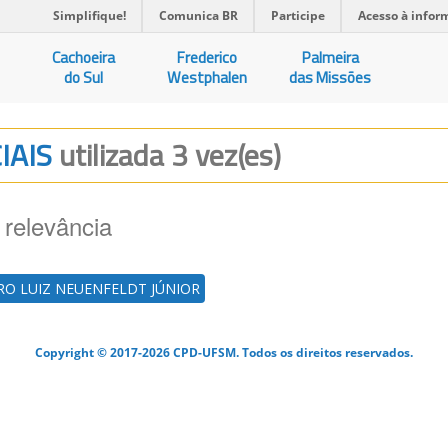
Simplifique!
Comunica BR
Participe
Acesso à infor
Cachoeira
Frederico
Palmeira
do Sul
Westphalen
das Missões
IAIS
utilizada 3 vez(es)
 relevância
RO LUIZ NEUENFELDT JÚNIOR
Copyright © 2017-2026 CPD-UFSM. Todos os direitos reservados.