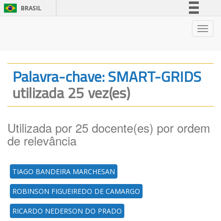
BRASIL
Simplifique!
Nave
Comunica BR
Participe
Acesso à informação
Palavra-chave: SMART-GRIDS
Legislação
utilizada 25 vez(es)
Canais
Utilizada por 25 docente(es) por ordem
de relevância
TIAGO BANDEIRA MARCHESAN
ROBINSON FIGUEIREDO DE CAMARGO
RICARDO NEDERSON DO PRADO