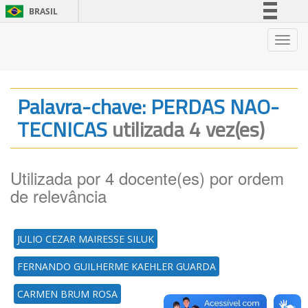
BRASIL
Simplifique!
Nave
Comunica BR
Participe
Acesso à informação
Palavra-chave: PERDAS NAO-
Legislação
TECNICAS
utilizada 4 vez(es)
Canais
Utilizada por 4 docente(es) por ordem
de relevância
JULIO CEZAR MAIRESSE SILUK
FERNANDO GUILHERME KAEHLER GUARDA
CARMEN BRUM ROSA