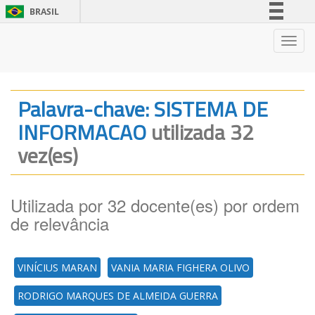
BRASIL
Simplifique!
Nave
Comunica BR
Participe
Acesso à informação
Palavra-chave: SISTEMA DE
Legislação
INFORMACAO
utilizada 32
Canais
vez(es)
Utilizada por 32 docente(es) por ordem
de relevância
VINÍCIUS MARAN
VANIA MARIA FIGHERA OLIVO
RODRIGO MARQUES DE ALMEIDA GUERRA