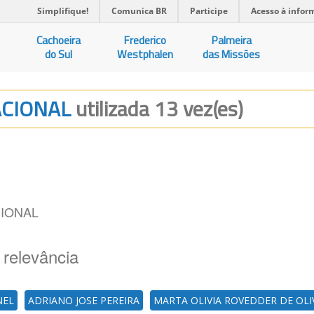
Simplifique!
Comunica BR
Participe
Acesso à infor
Cachoeira
Frederico
Palmeira
do Sul
Westphalen
das Missões
ACIONAL
utilizada 13 vez(es)
IONAL
 relevância
NEL
ADRIANO JOSE PEREIRA
MARTA OLIVIA ROVEDDER DE OLI