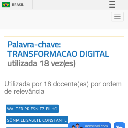
BRASIL
Simplifique!
Nave
Comunica BR
Participe
Acesso à informação
Palavra-chave:
Legislação
TRANSFORMACAO DIGITAL
Canais
utilizada 18 vez(es)
Utilizada por 18 docente(es) por ordem
de relevância
WALTER PRIESNITZ FILHO
SÔNIA ELISABETE CONSTANTE