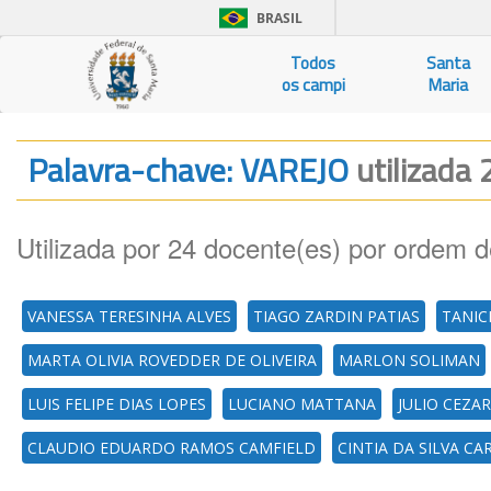
BRASIL
Todos
Santa
os campi
Maria
Palavra-chave: VAREJO
utilizada 
Utilizada por 24 docente(es) por ordem d
VANESSA TERESINHA ALVES
TIAGO ZARDIN PATIAS
TANIC
MARTA OLIVIA ROVEDDER DE OLIVEIRA
MARLON SOLIMAN
LUIS FELIPE DIAS LOPES
LUCIANO MATTANA
JULIO CEZAR
CLAUDIO EDUARDO RAMOS CAMFIELD
CINTIA DA SILVA C