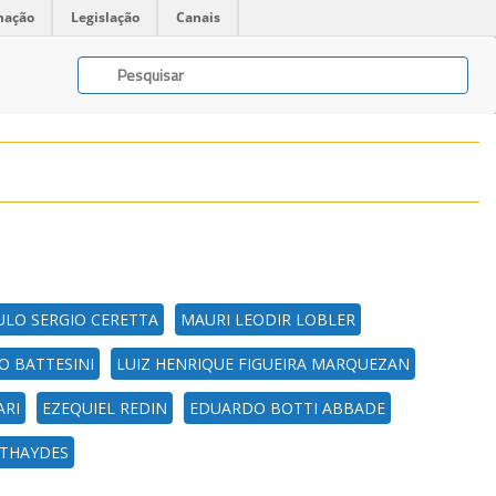
mação
Legislação
Canais
ULO SERGIO CERETTA
MAURI LEODIR LOBLER
O BATTESINI
LUIZ HENRIQUE FIGUEIRA MARQUEZAN
ARI
EZEQUIEL REDIN
EDUARDO BOTTI ABBADE
ATHAYDES