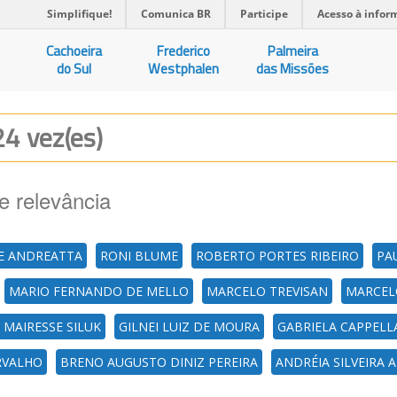
Simplifique!
Comunica BR
Participe
Acesso à infor
Cachoeira
Frederico
Palmeira
do Sul
Westphalen
das Missões
24 vez(es)
e relevância
E ANDREATTA
RONI BLUME
ROBERTO PORTES RIBEIRO
PA
MARIO FERNANDO DE MELLO
MARCELO TREVISAN
MARCEL
 MAIRESSE SILUK
GILNEI LUIZ DE MOURA
GABRIELA CAPPELL
ARVALHO
BRENO AUGUSTO DINIZ PEREIRA
ANDRÉIA SILVEIRA 