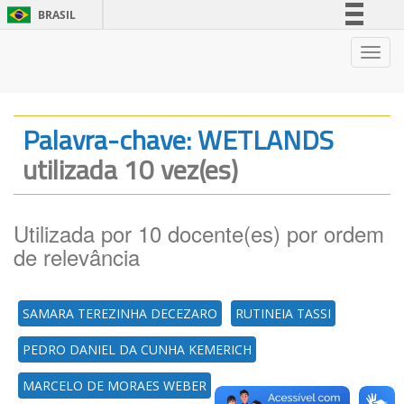
BRASIL
Simplifique!
Nave
Comunica BR
Participe
Acesso à informação
Palavra-chave: WETLANDS
Legislação
utilizada 10 vez(es)
Canais
Utilizada por 10 docente(es) por ordem
de relevância
SAMARA TEREZINHA DECEZARO
RUTINEIA TASSI
PEDRO DANIEL DA CUNHA KEMERICH
MARCELO DE MORAES WEBER