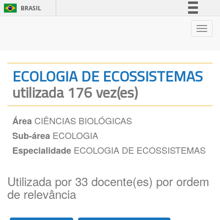
BRASIL
Simplifique!
Nave
Comunica BR
Participe
Acesso à informação
ECOLOGIA DE ECOSSISTEMAS
Legislação
utilizada 176 vez(es)
Canais
CIÊNCIAS BIOLÓGICAS
Área
ECOLOGIA
Sub-área
ECOLOGIA DE ECOSSISTEMAS
Especialidade
Utilizada por 33 docente(es) por ordem
de relevância