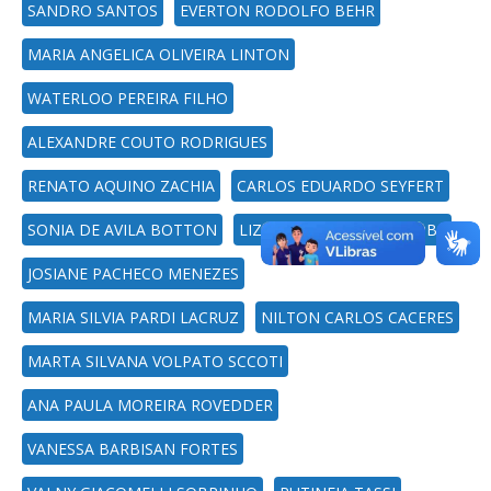
SANDRO SANTOS
EVERTON RODOLFO BEHR
MARIA ANGELICA OLIVEIRA LINTON
WATERLOO PEREIRA FILHO
ALEXANDRE COUTO RODRIGUES
RENATO AQUINO ZACHIA
CARLOS EDUARDO SEYFERT
SONIA DE AVILA BOTTON
LIZANDRA JAQUELINE ROBE
JOSIANE PACHECO MENEZES
MARIA SILVIA PARDI LACRUZ
NILTON CARLOS CACERES
MARTA SILVANA VOLPATO SCCOTI
ANA PAULA MOREIRA ROVEDDER
VANESSA BARBISAN FORTES