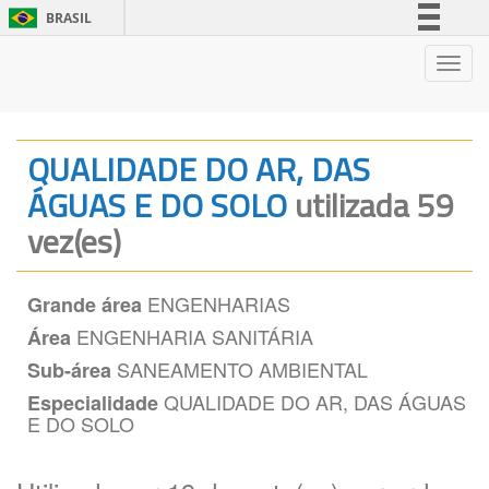
BRASIL
Simplifique!
Nave
Comunica BR
Participe
Acesso à informação
QUALIDADE DO AR, DAS
Legislação
ÁGUAS E DO SOLO
utilizada 59
Canais
vez(es)
ENGENHARIAS
Grande área
ENGENHARIA SANITÁRIA
Área
SANEAMENTO AMBIENTAL
Sub-área
QUALIDADE DO AR, DAS ÁGUAS
Especialidade
E DO SOLO