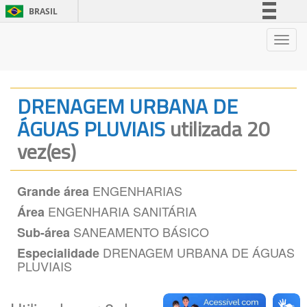
BRASIL
Simplifique!
Nave
Comunica BR
Participe
Acesso à informação
DRENAGEM URBANA DE
Legislação
ÁGUAS PLUVIAIS
utilizada 20
Canais
vez(es)
ENGENHARIAS
Grande área
ENGENHARIA SANITÁRIA
Área
SANEAMENTO BÁSICO
Sub-área
DRENAGEM URBANA DE ÁGUAS
Especialidade
PLUVIAIS