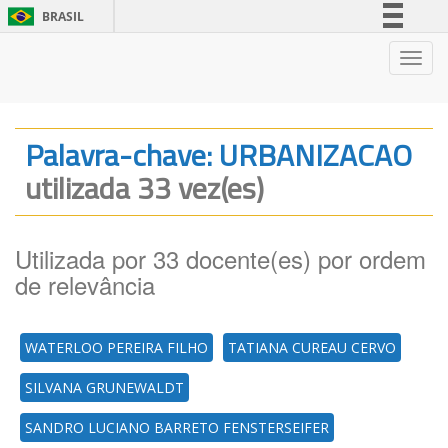
BRASIL
Simplifique!
Nave
Comunica BR
Participe
Acesso à informação
Palavra-chave: URBANIZACAO
Legislação
utilizada 33 vez(es)
Canais
Utilizada por 33 docente(es) por ordem
de relevância
WATERLOO PEREIRA FILHO
TATIANA CUREAU CERVO
SILVANA GRUNEWALDT
SANDRO LUCIANO BARRETO FENSTERSEIFER