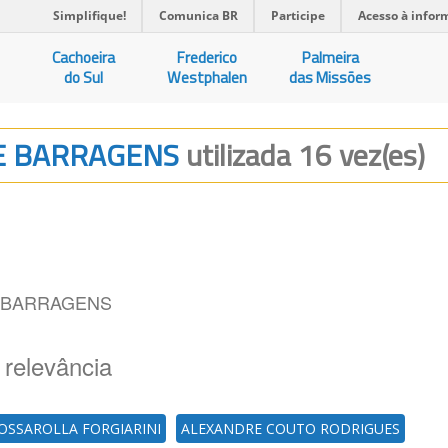
Simplifique!
Comunica BR
Participe
Acesso à infor
Cachoeira
Frederico
Palmeira
do Sul
Westphalen
das Missões
E BARRAGENS
utilizada 16 vez(es)
 BARRAGENS
 relevância
OSSAROLLA FORGIARINI
ALEXANDRE COUTO RODRIGUES