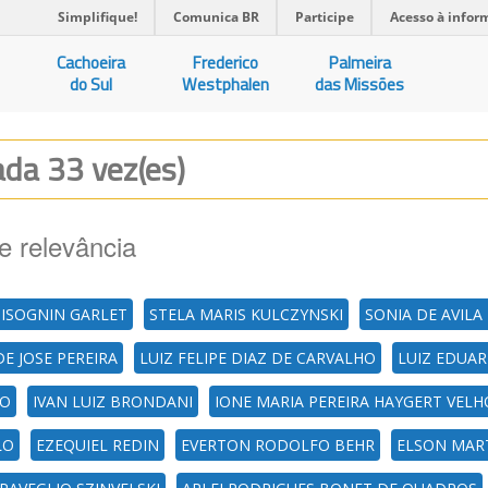
Simplifique!
Comunica BR
Participe
Acesso à infor
Cachoeira
Frederico
Palmeira
do Sul
Westphalen
das Missões
zada 33 vez(es)
e relevância
BISOGNIN GARLET
STELA MARIS KULCZYNSKI
SONIA DE AVIL
E JOSE PEREIRA
LUIZ FELIPE DIAZ DE CARVALHO
LUIZ EDUAR
HO
IVAN LUIZ BRONDANI
IONE MARIA PEREIRA HAYGERT VELH
LO
EZEQUIEL REDIN
EVERTON RODOLFO BEHR
ELSON MAR