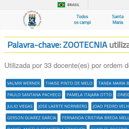
BRASIL
Todos
Santa
os campi
Maria
Palavra-chave: ZOOTECNIA
utili
Utilizada por 33 docente(es) por ordem d
VALMIR WERNER
THAISE PINTO DE MELO
TANEA MARIA 
PAULO SANTANA PACHECO
PAMELA ITAJARA OTTO
ONEID
JULIO VIEGAS
JOSE LAERTE NORNBERG
JOAO PEDRO VEL
GERSON GUAREZ GARCIA
FERNANDA CRISTINA BREDA MEL