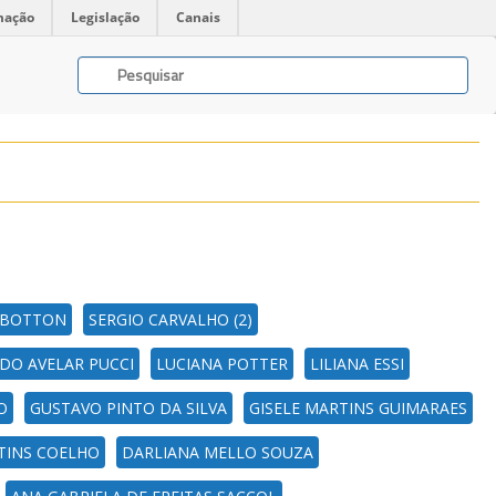
mação
Legislação
Canais
A BOTTON
SERGIO CARVALHO (2)
DO AVELAR PUCCI
LUCIANA POTTER
LILIANA ESSI
O
GUSTAVO PINTO DA SILVA
GISELE MARTINS GUIMARAES
TINS COELHO
DARLIANA MELLO SOUZA