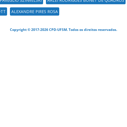
PAVEGLIO SZINVELSKI
ARLEI RODRIGUES BONET DE QUADROS
OTT
ALEXANDRE PIRES ROSA
Copyright © 2017-2026 CPD-UFSM. Todos os direitos reservados.