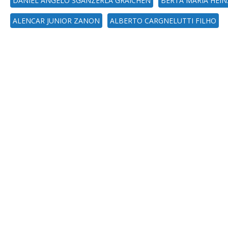
DANIEL ANGELO SGANZERLA GRAICHEN
BERTA MARIA HEI
ALENCAR JUNIOR ZANON
ALBERTO CARGNELUTTI FILHO