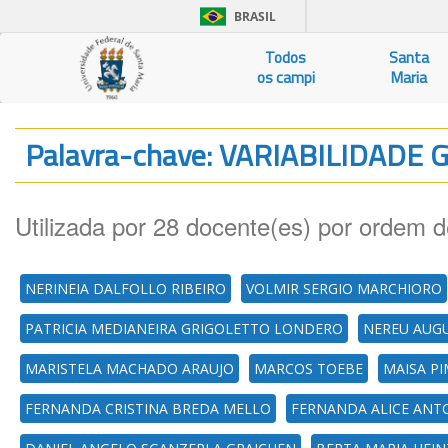
BRASIL
Todos
Santa
os campi
Maria
Palavra-chave: VARIABILIDADE
Utilizada por 28 docente(es) por ordem d
NERINEIA DALFOLLO RIBEIRO
VOLMIR SERGIO MARCHIORO
PATRICIA MEDIANEIRA GRIGOLETTO LONDERO
NEREU AUG
MARISTELA MACHADO ARAUJO
MARCOS TOEBE
MAISA P
FERNANDA CRISTINA BREDA MELLO
FERNANDA ALICE ANT