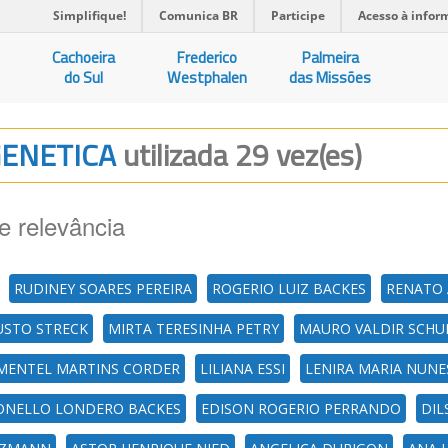
Simplifique!
Comunica BR
Participe
Acesso à infor
Cachoeira
Frederico
Palmeira
do Sul
Westphalen
das Missões
 GENETICA
utilizada 29 vez(es)
e relevância
RUDINEY SOARES PEREIRA
ROGERIO LUIZ BACKES
RENATO 
USTO STRECK
MIRTA TERESINHA PETRY
MAURO VALDIR SCH
IMENTEL MARTINS CORDER
LILIANA ESSI
LENIRA MARIA NUNE
ONELLO LONDERO BACKES
EDISON ROGERIO PERRANDO
DIL