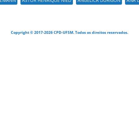
NZMANN
ASTOR HENRIQUE NIED
ANGELICA DURIGON
ANA 
Copyright © 2017-2026 CPD-UFSM. Todos os direitos reservados.