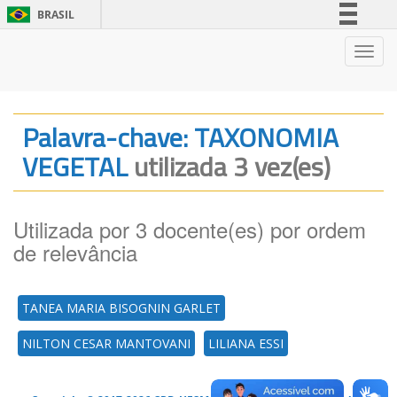
BRASIL
Simplifique!
Nave
Comunica BR
Participe
Acesso à informação
Palavra-chave: TAXONOMIA
Legislação
VEGETAL
utilizada 3 vez(es)
Canais
Utilizada por 3 docente(es) por ordem
de relevância
TANEA MARIA BISOGNIN GARLET
NILTON CESAR MANTOVANI
LILIANA ESSI