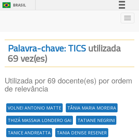
BRASIL
Simplifique!
Nave
Comunica BR
Participe
Acesso à informação
Palavra-chave: TICS
utilizada
Legislação
69 vez(es)
Canais
Utilizada por 69 docente(es) por ordem
de relevância
VOLNEI ANTONIO MATTE
TÂNIA MARIA MOREIRA
THIZÁ MASSAIA LONDERO GAI
TATIANE NEGRINI
TANICE ANDREATTA
TANIA DENISE RESENER