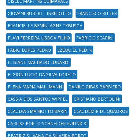
GISELE MARTINS GUIMARAES
GIOVANI RUBERT LIBRELOTTO
FRANCISCO RITTER
FRANCIELLE BENINI AGNE TYBUSCH
FLAVI FERREIRA LISBOA FILHO
FABRICIO SCAPINI
FABIO LOPES PEDRO
EZEQUIEL REDIN
ELISIANE MACHADO LUNARDI
ELGION LUCIO DA SILVA LORETO
ELENA MARIA MALLMANN
DANILO RIBAS BARBIERO
CÁSSIA DOS SANTOS WIPPEL
CRISTIANO BERTOLINI
CLAUDIA SMANIOTTO BARIN
CLAUDEMIR DE QUADROS
CARLISE PORTO SCHNEIDER RUDNICKI
BEATRIZ SILVANA DA SILVEIRA PORTO