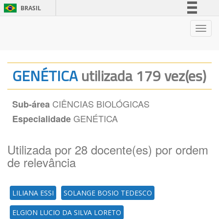
BRASIL
Simplifique!
Nave
Comunica BR
Participe
Acesso à informação
GENÉTICA
utilizada 179 vez(es)
Legislação
Canais
CIÊNCIAS BIOLÓGICAS
Sub-área
GENÉTICA
Especialidade
Utilizada por 28 docente(es) por ordem
de relevância
LILIANA ESSI
SOLANGE BOSIO TEDESCO
ELGION LUCIO DA SILVA LORETO