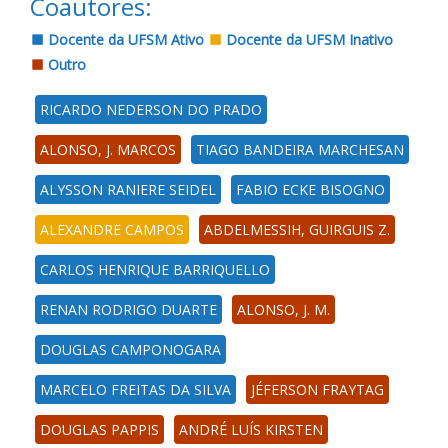
Coautores:
Docente da UFSM Ativo
Docente da UFSM Inativo
Outro
RICARDO NEDERSON DO PRADO
ALONSO, J. MARCOS
TIAGO BANDEIRA MARCHESAN
ALYSSON RANIERE SEIDEL
FABIO ECKE BISOGNO
ALEXANDRE CAMPOS
ABDELMESSIH, GUIRGUIS Z.
CARLOS HENRIQUE BARRIQUELLO
RENAN RODRIGO DUARTE
ALONSO, J. M.
DOUGLAS CAMPONOGARA
MARCELO FREITAS DA SILVA
JÉFERSON FRAYTAG
DOUGLAS PAPPIS
ANDRÉ LUÍS KIRSTEN