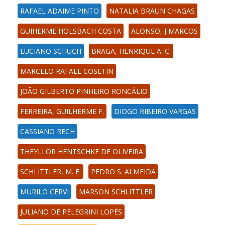
RAFAEL ADAIME PINTO
NATALIA BRAUN CHAGAS
GUIHERME HOLSBACH COSTA
ALONSO, J MARCOS
LUCIANO SCHUCH
BRAGA, HENRIQUE A. C.
MARCELO RAFAEL COSETIN
JOÃO GILBERTO PINHEIRO RONCÁLIO
FERREIRA, GUILHERME F.
DIOGO RIBEIRO VARGAS
CASSIANO RECH
THEYLLOR HENTSCHKE DE OLIVEIRA
SCHLITTLER, M. E.
PEDRO S. ALMEIDA
MURILO CERVI
MARSON SCHLITTLER
JULIANO DE PELEGRINI LOPES