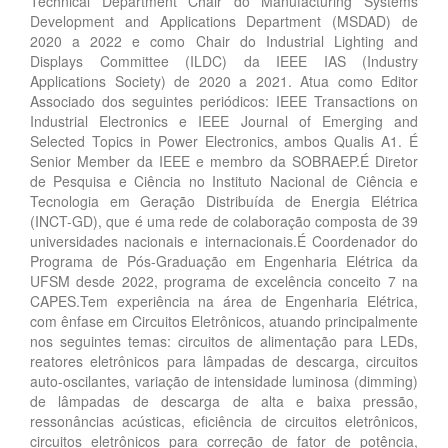
Technical Department Chair do Manufacturing Systems
Development and Applications Department (MSDAD) de
2020 a 2022 e como Chair do Industrial Lighting and
Displays Committee (ILDC) da IEEE IAS (Industry
Applications Society) de 2020 a 2021. Atua como Editor
Associado dos seguintes periódicos: IEEE Transactions on
Industrial Electronics e IEEE Journal of Emerging and
Selected Topics in Power Electronics, ambos Qualis A1. É
Senior Member da IEEE e membro da SOBRAEP.É Diretor
de Pesquisa e Ciência no Instituto Nacional de Ciência e
Tecnologia em Geração Distribuída de Energia Elétrica
(INCT-GD), que é uma rede de colaboração composta de 39
universidades nacionais e internacionais.É Coordenador do
Programa de Pós-Graduação em Engenharia Elétrica da
UFSM desde 2022, programa de excelência conceito 7 na
CAPES.Tem experiência na área de Engenharia Elétrica,
com ênfase em Circuitos Eletrônicos, atuando principalmente
nos seguintes temas: circuitos de alimentação para LEDs,
reatores eletrônicos para lâmpadas de descarga, circuitos
auto-oscilantes, variação de intensidade luminosa (dimming)
de lâmpadas de descarga de alta e baixa pressão,
ressonâncias acústicas, eficiência de circuitos eletrônicos,
circuitos eletrônicos para correção de fator de potência,