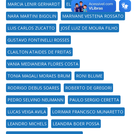
MARCIA LENIR GERHARDT
ELAINE FERREIRA
NARA MARTINI BIGOLIN
MARIVANE VESTENA ROSSATO
LUIS CARLOS ZUCATTO
JOSÉ LUIZ DE MOURA FILHO
GUSTAVO FONTINELLI ROSSES
CLAILTON ATAIDES DE FREITAS
VANIA MEDIANEIRA FLORES COSTA
TONIA MAGALI MORAES BRUM
RONI BLUME
RODRIGO DEBUS SOARES
ROBERTO DE GREGORI
PEDRO SELVINO NEUMANN
PAULO SERGIO CERETTA
LUCAS VEIGA AVILA
LORIMAR FRANCISCO MUNARETTO
LEANDRO MICHELS
LEANDRA BOER POSSA