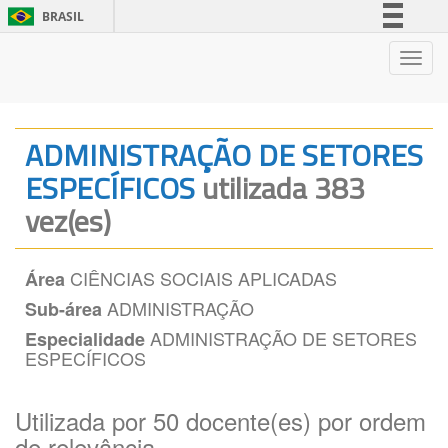
BRASIL
Simplifique!
Nave
Comunica BR
Participe
Acesso à informação
ADMINISTRAÇÃO DE SETORES
Legislação
ESPECÍFICOS
utilizada 383
Canais
vez(es)
CIÊNCIAS SOCIAIS APLICADAS
Área
ADMINISTRAÇÃO
Sub-área
ADMINISTRAÇÃO DE SETORES
Especialidade
ESPECÍFICOS
Utilizada por 50 docente(es) por ordem
de relevância