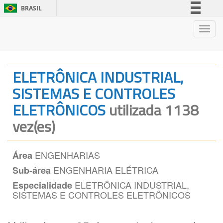
BRASIL
Simplifique!
Nave
Comunica BR
Participe
Acesso à informação
ELETRÔNICA INDUSTRIAL,
Legislação
SISTEMAS E CONTROLES
Canais
ELETRÔNICOS
utilizada 1138
vez(es)
ENGENHARIAS
Área
ENGENHARIA ELÉTRICA
Sub-área
ELETRÔNICA INDUSTRIAL,
Especialidade
SISTEMAS E CONTROLES ELETRÔNICOS