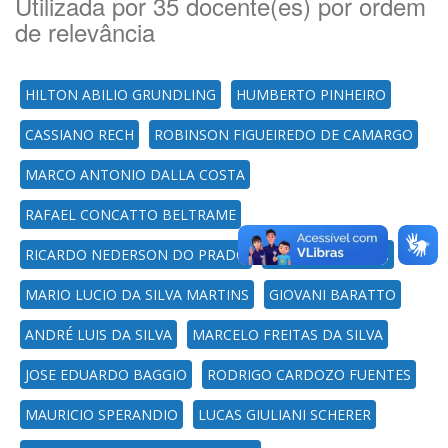
Utilizada por 35 docente(es) por ordem
de relevância
HILTON ABILIO GRUNDLING
HUMBERTO PINHEIRO
CASSIANO RECH
ROBINSON FIGUEIREDO DE CAMARGO
MARCO ANTONIO DALLA COSTA
RAFAEL CONCATTO BELTRAME
RICARDO NEDERSON DO PRADO
LUCIANO SCHUCH
MARIO LUCIO DA SILVA MARTINS
GIOVANI BARATTO
ANDRÉ LUIS DA SILVA
MARCELO FREITAS DA SILVA
JOSE EDUARDO BAGGIO
RODRIGO CARDOZO FUENTES
MAURICIO SPERANDIO
LUCAS GIULIANI SCHERER