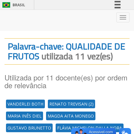
BRASIL
Simplifique!
Nave
Comunica BR
Participe
Acesso à informação
Palavra-chave: QUALIDADE DE
Legislação
FRUTOS
utilizada 11 vez(es)
Canais
Utilizada por 11 docente(es) por ordem
de relevância
VANDERLEI BOTH
RENATO TREVISAN (2)
MARIA INÊS DIEL
MAGDA AITA MONEGO
GUSTAVO BRUNETTO
FLÁVIA MICHELON DALLA NORA