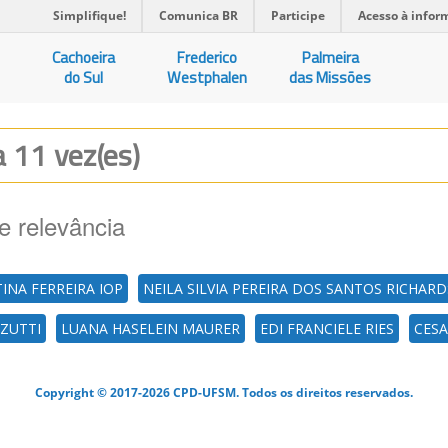
Simplifique!
Comunica BR
Participe
Acesso à infor
Cachoeira
Frederico
Palmeira
do Sul
Westphalen
das Missões
a 11 vez(es)
e relevância
TINA FERREIRA IOP
NEILA SILVIA PEREIRA DOS SANTOS RICHARD
ZUTTI
LUANA HASELEIN MAURER
EDI FRANCIELE RIES
CESA
Copyright © 2017-2026 CPD-UFSM. Todos os direitos reservados.