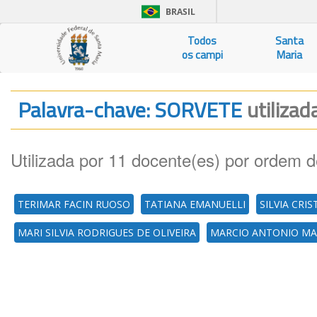
BRASIL
Todos
Santa
os campi
Maria
Palavra-chave: SORVETE
utilizad
Utilizada por 11 docente(es) por ordem d
TERIMAR FACIN RUOSO
TATIANA EMANUELLI
SILVIA CRIS
MARI SILVIA RODRIGUES DE OLIVEIRA
MARCIO ANTONIO MA