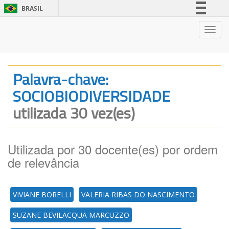
BRASIL
Simplifique!
Nave
Comunica BR
Participe
Acesso à informação
Palavra-chave:
Legislação
SOCIOBIODIVERSIDADE
Canais
utilizada 30 vez(es)
Utilizada por 30 docente(es) por ordem
de relevância
VIVIANE BORELLI
VALERIA RIBAS DO NASCIMENTO
SUZANE BEVILACQUA MARCUZZO