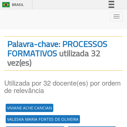
BRASIL
Simplifique!
Nave
Comunica BR
Participe
Acesso à informação
Palavra-chave: PROCESSOS
Legislação
FORMATIVOS
utilizada 32
Canais
vez(es)
Utilizada por 32 docente(es) por ordem
de relevância
VIVIANE ACHE CANCIAN
VALESKA MARIA FORTES DE OLIVEIRA