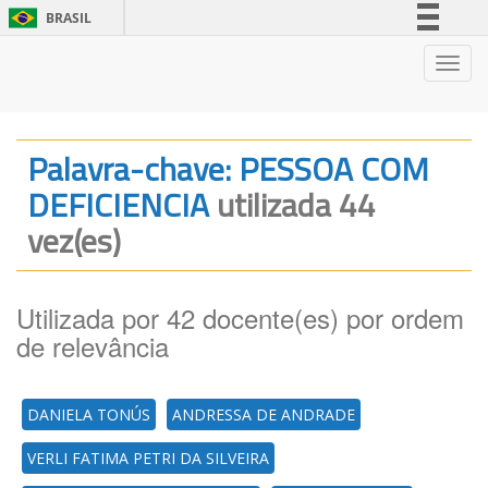
BRASIL
Simplifique!
Nave
Comunica BR
Participe
Acesso à informação
Palavra-chave: PESSOA COM
Legislação
DEFICIENCIA
utilizada 44
Canais
vez(es)
Utilizada por 42 docente(es) por ordem
de relevância
DANIELA TONÚS
ANDRESSA DE ANDRADE
VERLI FATIMA PETRI DA SILVEIRA