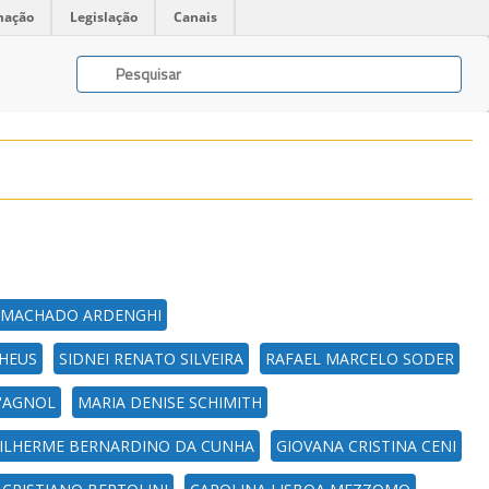
mação
Legislação
Canais
 MACHADO ARDENGHI
HEUS
SIDNEI RENATO SILVEIRA
RAFAEL MARCELO SODER
'AGNOL
MARIA DENISE SCHIMITH
ILHERME BERNARDINO DA CUNHA
GIOVANA CRISTINA CENI