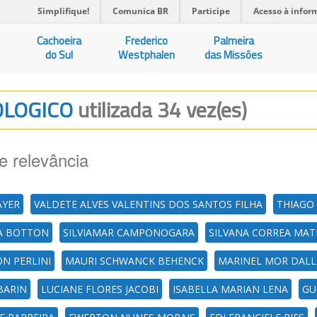
Simplifique!
Comunica BR
Participe
Acesso à infor
Cachoeira
Frederico
Palmeira
do Sul
Westphalen
das Missões
IOLOGICO
utilizada 34 vez(es)
e relevância
AYER
VALDETE ALVES VALENTINS DOS SANTOS FILHA
THIAGO
LA BOTTON
SILVIAMAR CAMPONOGARA
SILVANA CORREA MAT
N PERLINI
MAURI SCHWANCK BEHENCK
MARINEL MOR DALL
BARIN
LUCIANE FLORES JACOBI
ISABELLA MARIAN LENA
GU