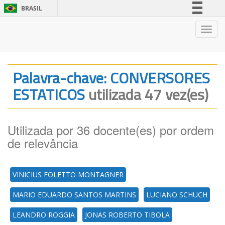
BRASIL
Simplifique!
Nave
Comunica BR
Participe
Acesso à informação
Palavra-chave: CONVERSORES
Legislação
ESTATICOS
utilizada 47 vez(es)
Canais
Utilizada por 36 docente(es) por ordem
de relevância
VINICIUS FOLETTO MONTAGNER
MARIO EDUARDO SANTOS MARTINS
LUCIANO SCHUCH
LEANDRO ROGGIA
JONAS ROBERTO TIBOLA