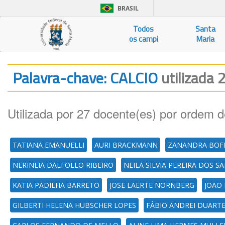
BRASIL
Todos
Santa
os campi
Maria
Palavra-chave: CALCIO
utilizada 
Utilizada por 27 docente(es) por ordem d
TATIANA EMANUELLI
AURI BRACKMANN
ZANANDRA BOFF
NERINEIA DALFOLLO RIBEIRO
NEILA SILVIA PEREIRA DOS 
KATIA PADILHA BARRETO
JOSE LAERTE NORNBERG
JOAO
GILBERTI HELENA HUBSCHER LOPES
FÁBIO ANDREI DUART