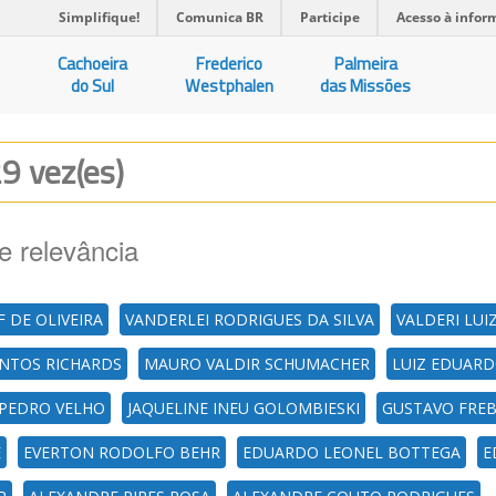
Simplifique!
Comunica BR
Participe
Acesso à infor
Cachoeira
Frederico
Palmeira
do Sul
Westphalen
das Missões
29 vez(es)
e relevância
 DE OLIVEIRA
VANDERLEI RODRIGUES DA SILVA
VALDERI LUI
SANTOS RICHARDS
MAURO VALDIR SCHUMACHER
LUIZ EDUARD
 PEDRO VELHO
JAQUELINE INEU GOLOMBIESKI
GUSTAVO FRE
E
EVERTON RODOLFO BEHR
EDUARDO LEONEL BOTTEGA
E