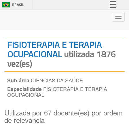
BRASIL
Simplifique!
Nave
Comunica BR
Participe
Acesso à informação
FISIOTERAPIA E TERAPIA
Legislação
OCUPACIONAL
utilizada 1876
Canais
vez(es)
CIÊNCIAS DA SAÚDE
Sub-área
FISIOTERAPIA E TERAPIA
Especialidade
OCUPACIONAL
Utilizada por 67 docente(es) por ordem
de relevância