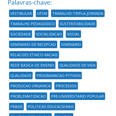
Palavras-chave:
VESTIBULAR
UFSM
TRABALHO-TRIPLA-JORNADA
TRABALHO PEDAGOGICO
SUSTENTABILIDADE
SOCIEDADE
SOCIALIZACAO
SOCIAL
SEMINARIO DE RECEPCAO
SEMINARIO
RELACOES ETNICO-RACIAIS
REDE BASICA DE ENSINO
QUALIDADE DE VIDA
QUALIDADE
PROGRAMACAO PYTHON
PRODUCAO ORGANICA
PROCESSOS
PROBLEMATIZACAO
PRE-UNIVERSITARIO POPULAR
PRAXIS
POLITICAS EDUCACIONAIS