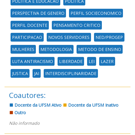
POLITICA E EDUCACAO
POLITICA
PERSPECTIVA DE GENERO
PERFIL SOCIECONOMICO
PERFIL DOCENTE
PENSAMENTO CRITICO
PARTICIPACAO
NOVOS SERVIDORES
NED/PROGEP
MULHERES
METODOLOGIA
METODO DE ENSINO
LUTA ANTIRACISMO
LIBERDADE
LEI
LAZER
JUSTICA
JAI
INTERDISCIPLINARIDADE
Coautores:
Docente da UFSM Ativo
Docente da UFSM Inativo
Outro
Não informado