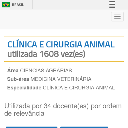
BRASIL
Simplifique!
Nave
Comunica BR
Participe
Acesso à informação
CLÍNICA E CIRURGIA ANIMAL
Legislação
utilizada 1608 vez(es)
Canais
CIÊNCIAS AGRÁRIAS
Área
MEDICINA VETERINÁRIA
Sub-área
CLÍNICA E CIRURGIA ANIMAL
Especialidade
Utilizada por 34 docente(es) por ordem
de relevância