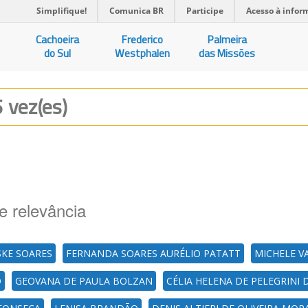
Simplifique!
Comunica BR
Participe
Acesso à infor
Cachoeira
Frederico
Palmeira
do Sul
Westphalen
das Missões
 vez(es)
e relevância
SKE SOARES
FERNANDA SOARES AURÉLIO PATATT
MICHELE V
O
GEOVANA DE PAULA BOLZAN
CÉLIA HELENA DE PELEGRINI 