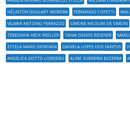
ANGELA RUVIARO BUSANELLO STELLA
WILLIAM D'ANDREA
HÉLINTON GOULART MOREIRA
FERNANDO COPETTI
WALE
VILMAR ANTONIO FERRAZZO
SIMONE NICOLINI DE SIMONI
TERESINHA HECK WEILLER
TANIA DENISE RESENER
MARLI
ESTELA MARIS GIORDANI
DANIELA LOPES DOS SANTOS
D
ANGELICA DOTTO LONDERO
ALINE SOBREIRA BEZERRA