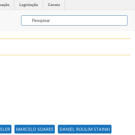
mação
Legislação
Canais
SSLER
MARCELO SOARES
DANIEL ROULIM STAINKI