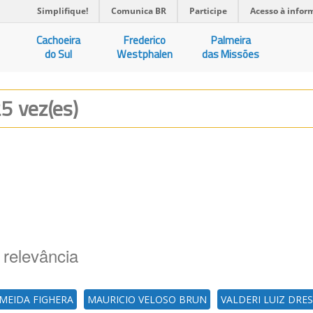
Simplifique!
Comunica BR
Participe
Acesso à infor
Cachoeira
Frederico
Palmeira
do Sul
Westphalen
das Missões
25 vez(es)
 relevância
MEIDA FIGHERA
MAURICIO VELOSO BRUN
VALDERI LUIZ DRE